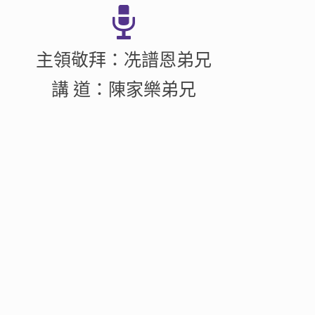
主領敬拜：冼譜恩弟兄
講 道：陳家樂弟兄