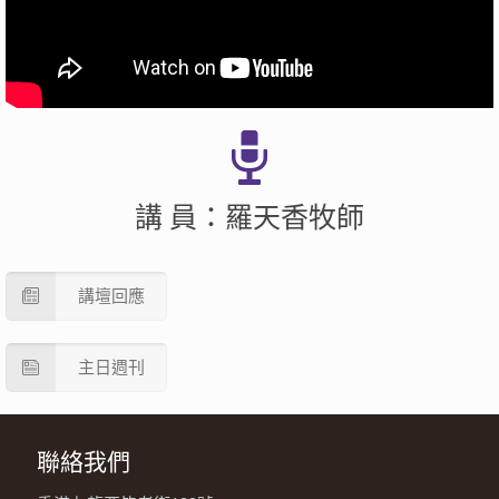
講 員：羅天香牧師
講壇回應
主日週刊
聯絡我們