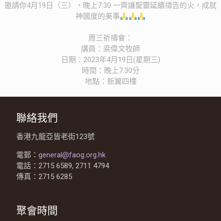
邀請你4月19日（三），晚上7:30 一齊讓聖靈延續禱告的火，成就
神國度的美事
周三祈禱會：
講員：梁偉文牧師
日期：2023年4月19日(星期三)
時間：晚上7:30分
地點：新翼四樓
聯絡我們
香港九龍亞皆老街123號
電郵：
general@faog.org.hk
電話：2715 6589, 2711 4794
傳真：2715 6285
聚會時間