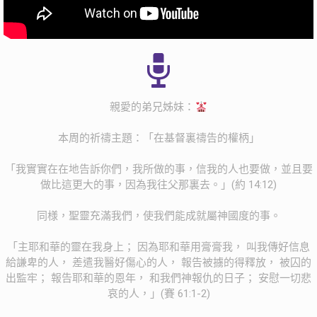
親愛的弟兄姊妹：
本周的祈禱主題：「在基督裏禱告的權柄」
「我實實在在地告訴你們，我所做的事，信我的人也要做，並且要
做比這更大的事，因為我往父那裏去。」‭‭(約‬ ‭14‬:‭12‬)
同様，聖靈充滿我們，使我們能成就屬神國度的事。
「主耶和華的靈在我身上； 因為耶和華用膏膏我， 叫我傳好信息
給謙卑的人， 差遣我醫好傷心的人， 報告被擄的得釋放， 被囚的
出監牢； 報告耶和華的恩年， 和我們神報仇的日子； 安慰一切悲
哀的人，」‭‭(賽‬ ‭61‬:‭1‬-‭2‬)