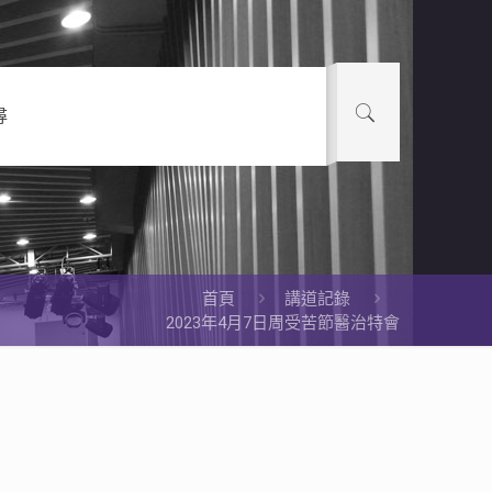
尋
首頁
講道記錄
2023年4月7日周受苦節醫治特會