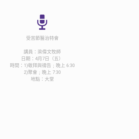
受苦節醫治特會
講員：梁偉文牧師
日期：4月7日（五）
時間：1)敬拜與禱告﹔晚上 6:30
2)聚會﹔晚上 7:30
地點：大堂