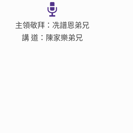
主領敬拜：冼譜恩弟兄
講 道：陳家樂弟兄