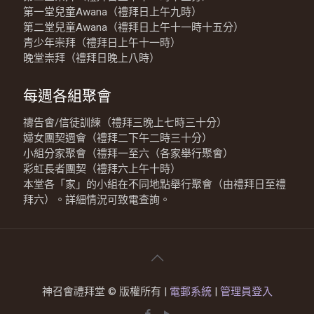
第一堂兒童Awana（禮拜日上午九時）
第二堂兒童Awana（禮拜日上午十一時十五分）
青少年崇拜（禮拜日上午十一時）
晚堂崇拜（禮拜日晚上八時）
每週各組聚會
禱告會/信徒訓練（禮拜三晚上七時三十分）
婦女團契週會（禮拜二下午二時三十分）
小組分家聚會（禮拜一至六（各家舉行聚會）
彩虹長者團契（禮拜六上午十時）
本堂各「家」的小組在不同地點舉行聚會（由禮拜日至禮
拜六）。詳細情況可致電查詢。
神召會禮拜堂 © 版權所有 |
電郵系統
|
管理員登入