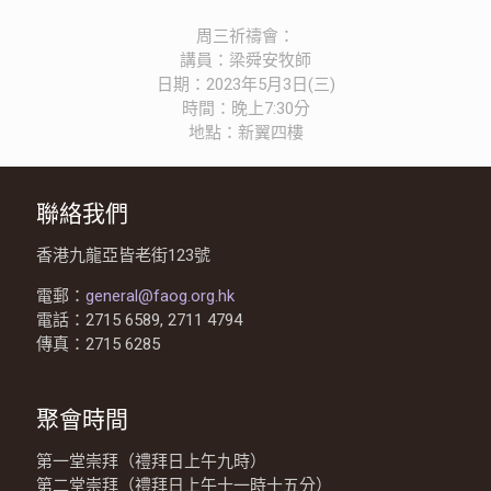
周三祈禱會：
講員：梁舜安牧師
日期：2023年5月3日(三)
時間：晚上7:30分
地點：新翼四樓
聯絡我們
香港九龍亞皆老街123號
電郵：
general@faog.org.hk
電話：2715 6589, 2711 4794
傳真：2715 6285
聚會時間
第一堂崇拜（禮拜日上午九時）
第二堂崇拜（禮拜日上午十一時十五分）