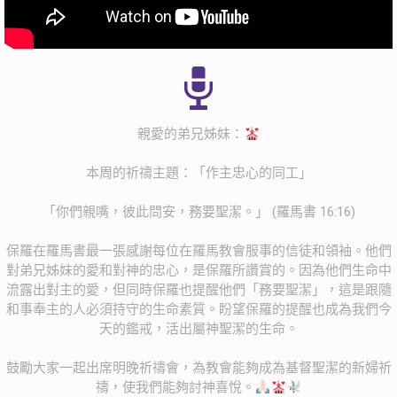
親愛的弟兄姊妹：
本周的祈禱主題：「作主忠心的同工」
「你們親嘴，彼此問安，務要聖潔。」 (羅馬書 16:16)
保羅在羅馬書最一張感謝每位在羅馬教會服事的信徒和領袖。他們
對弟兄姊妹的愛和對神的忠心，是保羅所讚賞的。因為他們生命中
流露出對主的愛，但同時保羅也提醒他們「務要聖潔」，這是跟隨
和事奉主的人必須持守的生命素質。盼望保羅的提醒也成為我們今
天的鑑戒，活出屬神聖潔的生命。
鼓勵大家一起出席明晚祈禱會，為教會能夠成為基督聖潔的新婦祈
禱，使我們能夠討神喜悅。