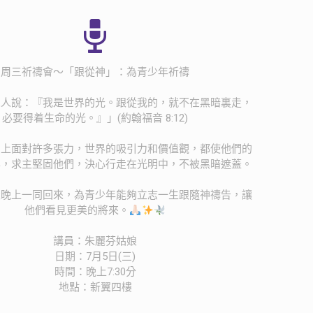
周三祈禱會～「跟從神」：為青少年祈禱
眾人說：『我是世界的光。跟從我的，就不在黑暗裏走，
必要得着生命的光。』」(約翰福音 8:12)
仰上面對許多張力，世界的吸引力和價值觀，都使他們的
搖，求主堅固他們，決心行走在光明中，不被黑暗遮蓋。
天晚上一同回來，為青少年能夠立志一生跟隨神禱告，讓
他們看見更美的將來。
講員：朱麗芬姑娘
日期：7月5日(三)
時間：晚上7:30分
地點：新翼四樓