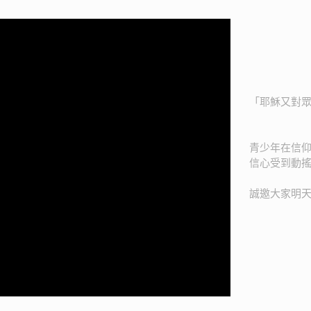
「耶穌又對
青少年在信
信心受到動
誠邀大家明