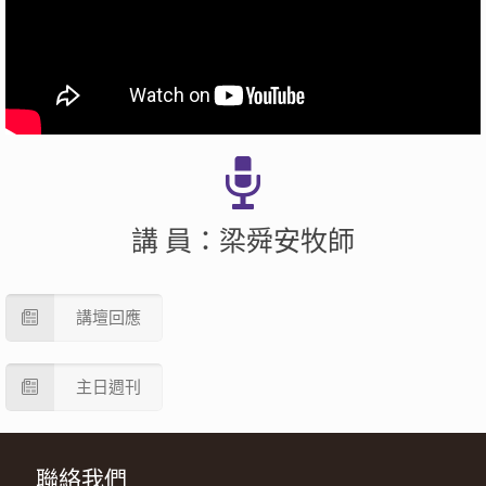
講 員：梁舜安牧師
講壇回應
主日週刊
聯絡我們