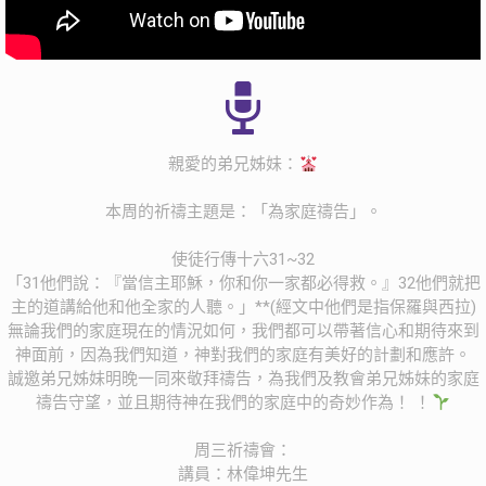
親愛的弟兄姊妹：
本周的祈禱主題是：「為家庭禱告」。
使徒行傳十六31~32‬‬‬‬‬‬
「31他們說：『當信主耶穌，你和你一家都必得救。』32他們就把
主的道講給他和他全家的人聽。」**(經文中他們是指保羅與西拉)
無論我們的家庭現在的情況如何，我們都可以帶著信心和期待來到
神面前，因為我們知道，神對我們的家庭有美好的計劃和應許。
誠邀弟兄姊妹明晚一同來敬拜禱告，為我們及教會弟兄姊妹的家庭
禱告守望，並且期待神在我們的家庭中的奇妙作為！ ！
周三祈禱會：
講員：林偉坤先生