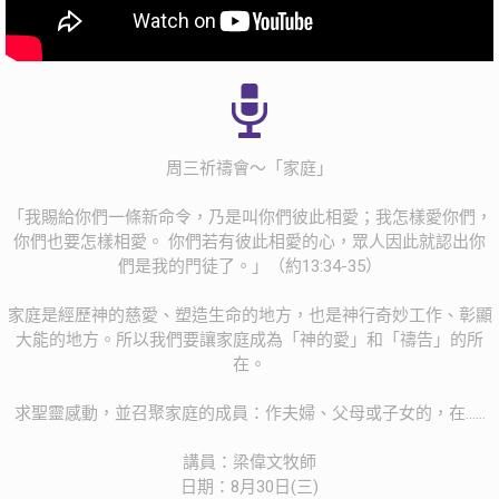
周三祈禱會～「家庭」
「我賜給你們一條新命令，乃是叫你們彼此相愛；我怎樣愛你們，
你們也要怎樣相愛。 你們若有彼此相愛的心，眾人因此就認出你
們是我的門徒了。」（約13:34-35）
家庭是經歷神的慈愛、塑造生命的地方，也是神行奇妙工作、彰顯
大能的地方。所以我們要讓家庭成為「神的愛」和「禱告」的所
在。
求聖靈感動，並召聚家庭的成員：作夫婦、父母或子女的，在……
講員：梁偉文牧師
日期：8月30日(三)