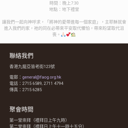
時間：晚上7:30
地點：地下禮堂
讓我們一起向神呼求，「將神的愛帶進每一個家庭」，主耶穌就會
進入我們的家，祂的同在必帶來平安取代懼怕，帶來盼望取代沮
喪。
聯絡我們
香港九龍亞皆老街123號
電郵：
general@faog.org.hk
電話：2715 6589, 2711 4794
傳真：2715 6285
聚會時間
第一堂崇拜（禮拜日上午九時）
第二堂崇拜（禮拜日上午十一時十五分）