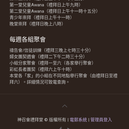
第一堂兒童Awana（禮拜日上午九時）
第二堂兒童Awana（禮拜日上午十一時十五分）
青少年崇拜（禮拜日上午十一時）
晚堂崇拜（禮拜日晚上八時）
每週各組聚會
禱告會/信徒訓練（禮拜三晚上七時三十分）
婦女團契週會（禮拜二下午二時三十分）
小組分家聚會（禮拜一至六（各家舉行聚會）
彩虹長者團契（禮拜六上午十時）
本堂各「家」的小組在不同地點舉行聚會（由禮拜日至禮
拜六）。詳細情況可致電查詢。
神召會禮拜堂 © 版權所有 |
電郵系統
|
管理員登入