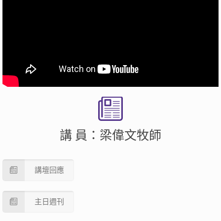
講 員：梁偉文牧師
講壇回應
主日週刊