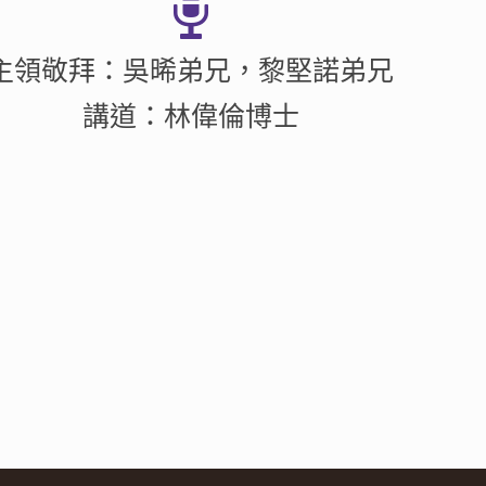
主領敬拜：吳晞弟兄，黎堅諾弟兄
講道：林偉倫博士