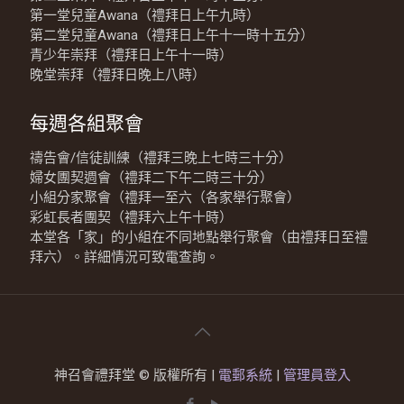
第一堂兒童Awana（禮拜日上午九時）
第二堂兒童Awana（禮拜日上午十一時十五分）
青少年崇拜（禮拜日上午十一時）
晚堂崇拜（禮拜日晚上八時）
每週各組聚會
禱告會/信徒訓練（禮拜三晚上七時三十分）
婦女團契週會（禮拜二下午二時三十分）
小組分家聚會（禮拜一至六（各家舉行聚會）
彩虹長者團契（禮拜六上午十時）
本堂各「家」的小組在不同地點舉行聚會（由禮拜日至禮
拜六）。詳細情況可致電查詢。
神召會禮拜堂 © 版權所有 |
電郵系統
|
管理員登入