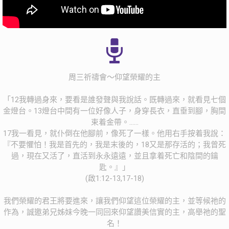
周三祈禱會～仰望榮耀的主
「12我轉過身來，要看是誰發聲與我說話。既轉過來，就看見七個
金燈台。13燈台中間有一位好像人子，身穿長衣，直垂到腳，胸間
束着金帶。……
17我一看見，就仆倒在他腳前，像死了一樣。他用右手按着我說：
『不要懼怕！我是首先的，我是末後的，18又是那存活的；我曾死
過，現在又活了，直活到永永遠遠，並且拿着死亡和陰間的鑰
匙。』」
(啟1:12-13,17-18)
我們榮耀的君王將要進來，讓我們仰望這位榮耀的主，並等候祂的
作為，誠邀弟兄姊妹今晚一同回來仰望讚美信實的主，高舉祂的聖
名！