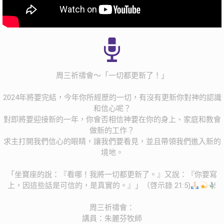
周三祈禱會～「一切都更新了！」
2024年將要完結，今年你所經歷的一切，有沒有更新你對神的認識
和信心呢？
對即將要迎接新的一年，你會否相信神要在你的身上、家庭和教會
做新的工作？
求主打開我們信心的眼睛，讓我們要看見，並且帶領我們進入新的
境地。
「坐寶座的說：『看哪！我將一切都更新了。』又說：『你要寫
上，因這些話是可信的，是真實的。』」（啓示錄 21:5)
周三祈禱會：
講員：朱麗芬牧師