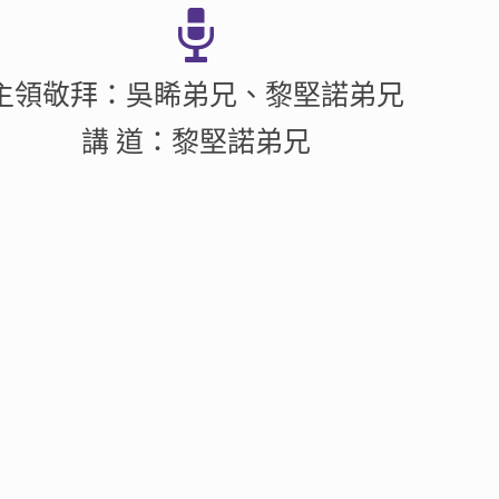
主領敬拜：吳睎弟兄、黎堅諾弟兄
講 道：黎堅諾弟兄