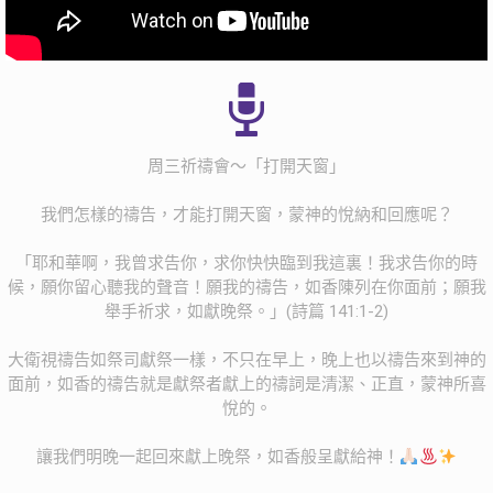
周三祈禱會～「打開天窗」
我們怎樣的禱告，才能打開天窗，蒙神的悅納和回應呢？
「耶和華啊，我曾求告你，求你快快臨到我這裏！我求告你的時
候，願你留心聽我的聲音！願我的禱告，如香陳列在你面前；願我
舉手祈求，如獻晚祭。」(詩篇 141:1-2)
大衛視禱告如祭司獻祭一樣，不只在早上，晚上也以禱告來到神的
面前，如香的禱告就是獻祭者獻上的禱詞是清潔、正直，蒙神所喜
悅的。
讓我們明晚一起回來獻上晚祭，如香般呈獻給神！