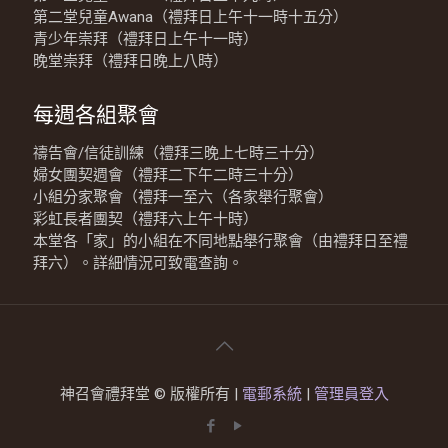
第二堂兒童Awana（禮拜日上午十一時十五分）
青少年崇拜（禮拜日上午十一時）
晚堂崇拜（禮拜日晚上八時）
每週各組聚會
禱告會/信徒訓練（禮拜三晚上七時三十分）
婦女團契週會（禮拜二下午二時三十分）
小組分家聚會（禮拜一至六（各家舉行聚會）
彩虹長者團契（禮拜六上午十時）
本堂各「家」的小組在不同地點舉行聚會（由禮拜日至禮
拜六）。詳細情況可致電查詢。
神召會禮拜堂 © 版權所有 |
電郵系統
|
管理員登入