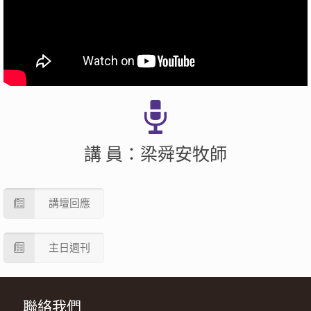
講 員：梁舜安牧師
講壇回應
主日週刊
聯絡我們