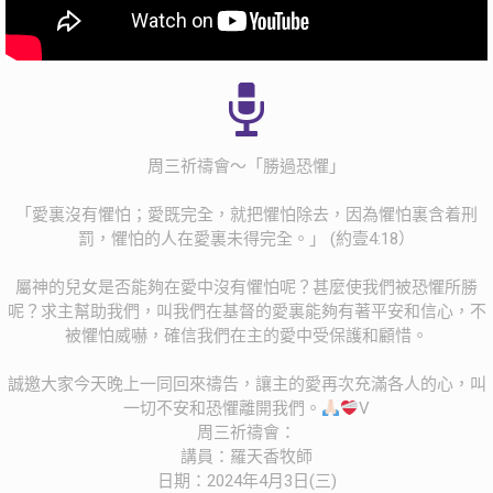
周三祈禱會～「勝過恐懼」
「愛裏沒有懼怕；愛既完全，就把懼怕除去，因為懼怕裏含着刑
罰，懼怕的人在愛裏未得完全。」 (約壹4:18）
屬神的兒女是否能夠在愛中沒有懼怕呢？甚麼使我們被恐懼所勝
呢？求主幫助我們，叫我們在基督的愛裏能夠有著平安和信心，不
被懼怕威嚇，確信我們在主的愛中受保護和顧惜。
誠邀大家今天晚上一同回來禱告，讓主的愛再次充滿各人的心，叫
一切不安和恐懼離開我們。
V
周三祈禱會：
講員：羅天香牧師
日期：2024年4月3日(三)