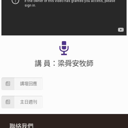
講 員：梁舜安牧師
講壇回應
主日週刊
聯絡我們