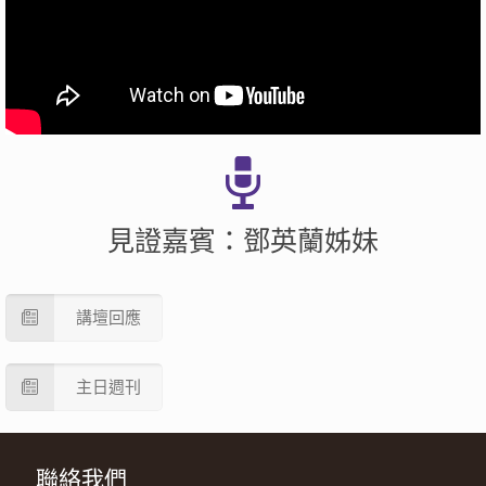
見證嘉賓：鄧英蘭姊妹
講壇回應
主日週刊
聯絡我們