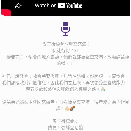
周三祈禱會～聖靈充滿 I
使徒行傳 4:31
「禱告完了，聚會的地方震動，他們就都被聖靈充滿，放膽講論神
的道。」
神已告訴教會：教會將要復興，無論在訪韓、越南短宣、夏令會，
我們都接收到這個信息，因此我們要起來，再次領受聖靈的能力，
帶着勇敢和熱情與耶穌踏入復興之路。
邀請弟兄姊妹明晚回來禱告，再次被聖靈充滿，得着能力為主作見
證！
周三祈禱會：
講員：張靜宜姑娘