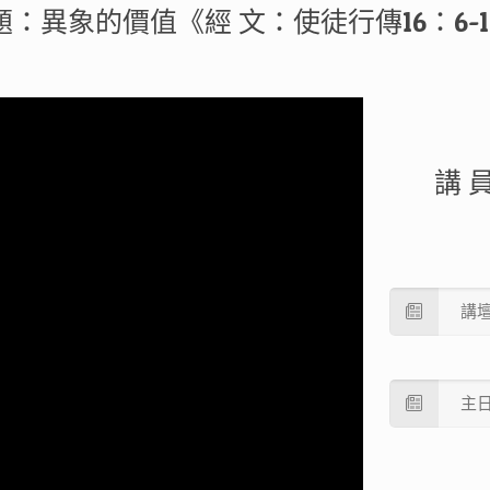
題：異象的價值《經 文：使徒行傳16：6-1
講 員
講
主