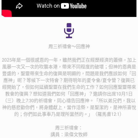
周三祈禱會～回應神
2025年是一個很感恩的一年，雖然我們正在經歷經濟的蕭條，加上
風暴一次又一次的吹襲本港，帶來不同程度的破壞；但神的恩典是
豐盛的，聖靈帶來生命的復興是明顯的，問題是我們應該如何「回
應神」呢？等候下一次特會？期待明年的夏令會/夏令營？復興已
經開始了，但如何延續聖靈在我們生命的工作？如何回應聖靈帶來
教會的復興？想知道我們如何「回應神」？邀請你出席10月1日
（三）晚上7:30的祈禱會，同心禱告回應神。「所以弟兄們，我以
神的慈悲勸你們，將身體獻上，當作活祭，是聖潔的，是神所喜悅
的；你們如此事奉乃是理所當然的。」（羅馬書12:1）
周三祈禱會：
講員：梁偉文牧師