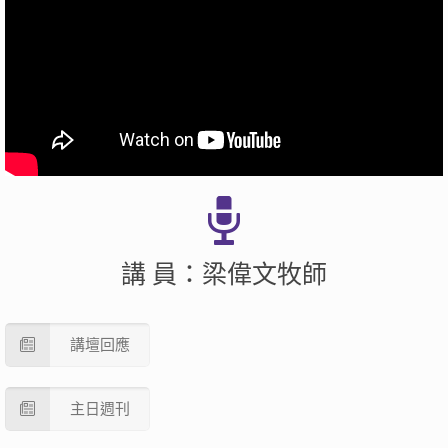
講 員：梁偉文牧師
講壇回應
主日週刊