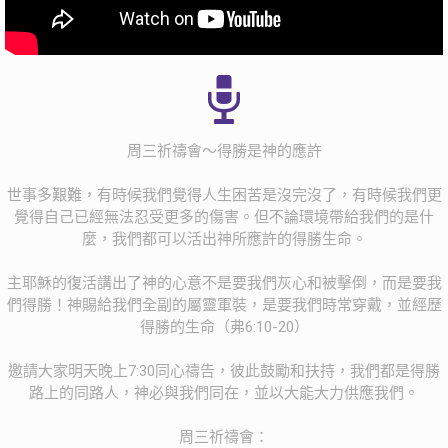
周三祈禱會～得勝是神的應許
世事多艱難，有時候我們覺得人生困苦是沒完沒了，有時候我們更
覺得自己已經無法忍受更多的傷害。但不論環境帶給我們的是什
麼，我們都可以活出神所應許的得勝生命。
主耶穌的復活講出了神的心意不是要我們灰心和被擊倒，而是要我
們得勝！神賜給我們全副的屬靈軍裝，是要我們時常穿戴，並經歷
得勝的生命（弗6:10-20）
邀請大家明天晚上7:30同心禱告，彼此鼓勵和扶持，我們都是得勝
路上的同路人，神必與我們同在，並以大能大力供應我們。
周三祈禱會：