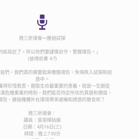
周三祈禱會～勝過試探
的結局近了，所以你們要謹慎自守，警醒禱告。」
(彼得前書 4:7)
信徒們，我們真的需要起來儆醒禱告，免得跌入試探和迷
惑中。
懂得珍惜救恩，選取生命最重要的意義，就是一生跟從
充滿危機重重的時刻，我們能否持定所信的真道和價值，
禱告，勝過種種外在環境帶來威嚇和誘惑的聲音呢？
周三祈禱會：
講員：張潔樺姑娘
日期：4月16日(三)
時間：晚上7:30分