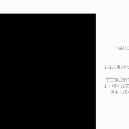
「萬物
站在末世的
求主讓我們
主。特別在
與主一起