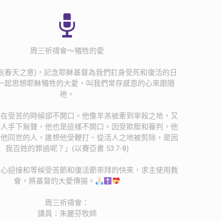
周三祈禱會～犧牲的愛
(春天之意)，記念耶穌基督為我們釘身受死和復活的日
一起思想耶穌犧牲的大愛，叫我們常存感恩的心來跟隨
祂。
，在受苦的時候卻不開口。他像羊羔被牽到宰殺之地，又
的人手下無聲，他也是這樣不開口。因受欺壓和審判，他
於他同世的人，誰想他受鞭打、從活人之地被剪除，是因
我百姓的罪過呢？」(以賽亞書 53:7-8)
的心迎接和等候受苦節和復活節崇拜的快來，求主使用教
會，將基督的大愛傳揚。
周三祈禱會：
講員：朱麗芬牧師