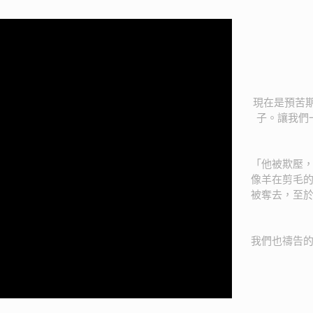
現在是預苦期
子。讓我們
「他被欺壓
像羊在剪毛
被奪去，至
我們也禱告