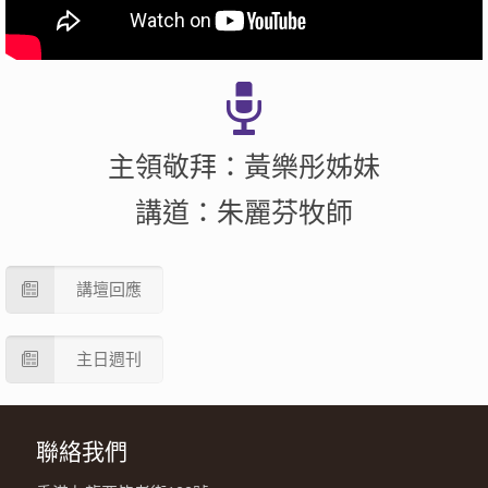
主領敬拜：黃樂彤姊妹
講道：朱麗芬牧師
講壇回應
主日週刊
聯絡我們