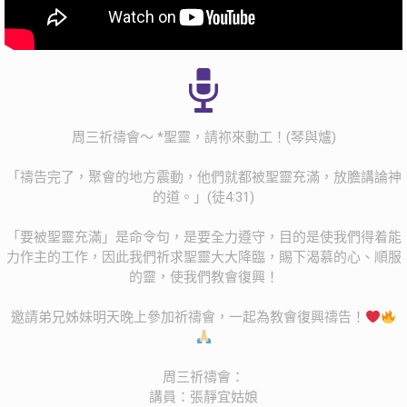
周三祈禱會～ *聖靈，請祢來動工！(琴與爐)
「禱告完了，聚會的地方震動，他們就都被聖靈充滿，放膽講論神
的道。」(徒4:31)
「要被聖靈充滿」是命令句，是要全力遵守，目的是使我們得着能
力作主的工作，因此我們祈求聖靈大大降臨，賜下渴慕的心、順服
的靈，使我們教會復興！
邀請弟兄姊妹明天晚上參加祈禱會，一起為教會復興禱告！
周三祈禱會：
講員：張靜宜姑娘