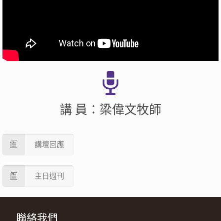
講 員：梁偉文牧師
講壇回應
主日週刊
聯絡我們