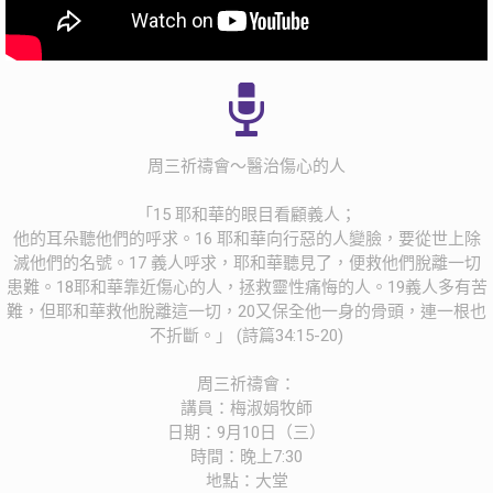
周三祈禱會～醫治傷心的人
「15 耶和華的眼目看顧義人；
他的耳朵聽他們的呼求。16 耶和華向行惡的人變臉，要從世上除
滅他們的名號。17 義人呼求，耶和華聽見了，便救他們脫離一切
患難。18耶和華靠近傷心的人，拯救靈性痛悔的人。19義人多有苦
難，但耶和華救他脫離這一切，20又保全他一身的骨頭，連一根也
不折斷。」 (詩篇34:15-20)
周三祈禱會：
講員：梅淑娟牧師
日期：9月10日（三）
時間：晚上7:30
地點：大堂