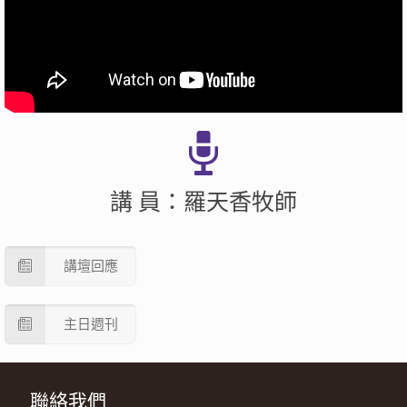
講 員：羅天香牧師
講壇回應
主日週刊
聯絡我們