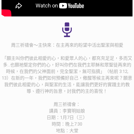
周三祈禱會～主快來：在主再來的盼望中活出聖潔與相愛
「願主叫你們彼此相愛的心，和愛眾人的心，都充充足足，多而又
多...也願祂堅定你們的心，好叫你們在我們主耶穌和眾聖徒再來的
時候，在我們的父神面前，完全聖潔，無可指摘」（帖前 3:12,
13）在新的一年，我們如何預備好自己，儆醒等候主再來呢？願意
我們彼此相愛的心，與聖潔的生活，能讓我們更好的實踐主的教
導、遵行神的旨意，討我們的主的喜悅！
周三祈禱會：
講員：李寶明姑娘
日期：1月7日（三）
時間：晚上7:30
地點：大堂