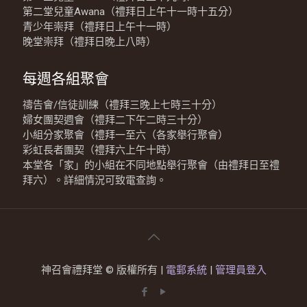
第二堂兒童Awana（禮拜日上午十一時十五分）
青少年崇拜（禮拜日上午十一時）
晚堂崇拜（禮拜日晚上八時）
每週各組聚會
禱告會/信徒訓練（禮拜三晚上七時三十分）
婦女團契週會（禮拜二下午二時三十分）
小組分家聚會（禮拜一至六（各家舉行聚會）
彩虹長者團契（禮拜六上午十時）
本堂各「家」的小組在不同地點舉行聚會（由禮拜日至禮
拜六）。詳細情況可致電查詢。
神召會禮拜堂 © 版權所有 |
電郵系統
|
管理員登入