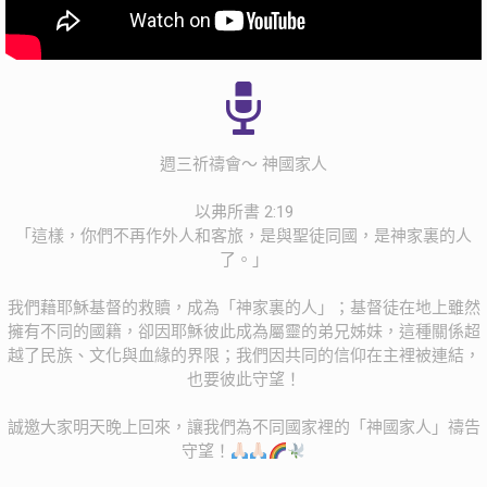
週三祈禱會～ 神國家人
以弗所書 2:19
「這樣，你們不再作外人和客旅，是與聖徒同國，是神家裏的人
了。」
我們藉耶穌基督的救贖，成為「神家裏的人」；基督徒在地上雖然
擁有不同的國籍，卻因耶穌彼此成為屬靈的弟兄姊妹，這種關係超
越了民族、文化與血緣的界限；我們因共同的信仰在主裡被連結，
也要彼此守望！
誠邀大家明天晚上回來，讓我們為不同國家裡的「神國家人」禱告
守望！