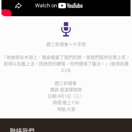
週三祈禱會～十字架
「祂被掛在木頭上，親身擔當了我們的罪，使我們既然在罪上死，
就得以在義上活。因祂受的鞭傷，你們便得了醫治。」(彼得前書
2:24)
週三祈禱會:
講員:張潔樺牧師
日期:4月1日（三）
時間:晚上7:30
地點:大堂
聯絡我們