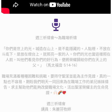
週三祈禱會～為職場祈禱
「你們是世上的光。城造在山上，是不能隱藏的。人點燈，不放在
斗底下，是放在燈台上，就照亮一家的人。你們的光也當這樣照在
人前，叫他們看見你們的好行為，便將榮耀歸給你們在天上的
父。」（馬太福音 5:14-16）
職場充滿着種種困難和挑戰，要持守聖潔並能為主作見證，真的一
點也不容易，期盼我們明天一同回來為在職場工作的弟兄姊妹禱
告，求主幫助他們能夠改變職場文化，活出聖潔榮耀主的生命見
證。
週三祈禱會
講員：朱麗芬牧師