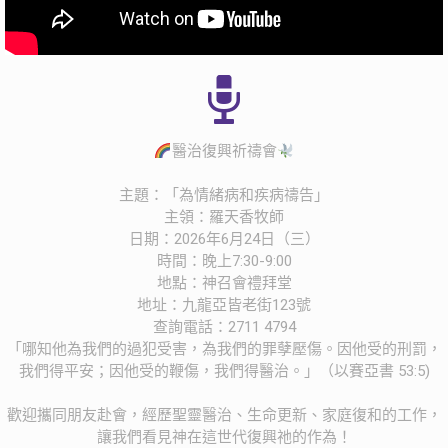
醫治復興祈禱會
主題：「為情緒病和疾病禱告」
主領：羅天香牧師
日期：2026年6月24日（三）
時間：晚上7:30-9:00
地點：神召會禮拜堂
地址：九龍亞皆老街123號
查詢電話：2711 4794
「哪知他為我們的過犯受害，為我們的罪孽壓傷。因他受的刑罰，
我們得平安；因他受的鞭傷，我們得醫治。」（以賽亞書 53:5)
歡迎攜同朋友赴會，經歷聖靈醫治、生命更新、家庭復和的工作，
讓我們看見神在這世代復興祂的作為！