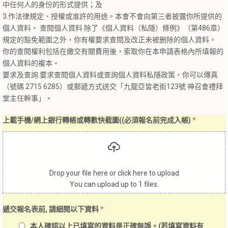
中任何人的身份的形式提供；及
3.作法律規定、授權或准許的用途。本會不會向第三者披露你所提供的
個人資料。 查閱個人資料 除了《個人資料（私隱）條例》（第486章）
規定的豁免範圍之外，你有權要求查閱及改正未被删除的個人資料。
你的查閱權利包括在繳交有關費用後，索取你在本申請表格內所填報的
個人資料的複本。
要求及查詢 要求查閱個人資料或查詢個人資料私隱政策，你可以傳真
（號碼 2715 6285）或郵遞方式送交「九龍亞皆老街123號 神召會禮拜
堂主任幹事」。
上載手機/網上銀行轉帳或轉數快截圖((必須報名前完成入帳)
*
Drop your file here or click here to upload
You can upload up to 1 files.
遞交報名表前, 請細閱以下資料
*
本人確認以上已填寫的資料是正確無誤。(若填寫資料有