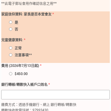
**此電子郵址會用作確認信息之用**
家庭信仰資料: 家長是否本堂會友
*
是
否
兒童健康資料:
*
正常
注意事項**
費用 (2026年7月13日起)
*
$450.00
銀行轉帳/轉數快入帳戶口姓名
*
繳費方式：透過手機銀行、網上 銀行轉帳/轉數快
轉數快收款電話號：97993430