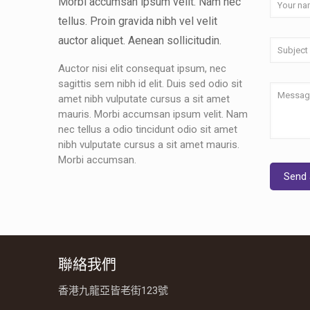
Morbi accumsan ipsum velit. Nam nec
tellus. Proin gravida nibh vel velit
auctor aliquet. Aenean sollicitudin.
Auctor nisi elit consequat ipsum, nec
sagittis sem nibh id elit. Duis sed odio sit
amet nibh vulputate cursus a sit amet
mauris. Morbi accumsan ipsum velit. Nam
nec tellus a odio tincidunt odio sit amet
nibh vulputate cursus a sit amet mauris.
Morbi accumsan.
聯絡我們
香港九龍亞皆老街123號