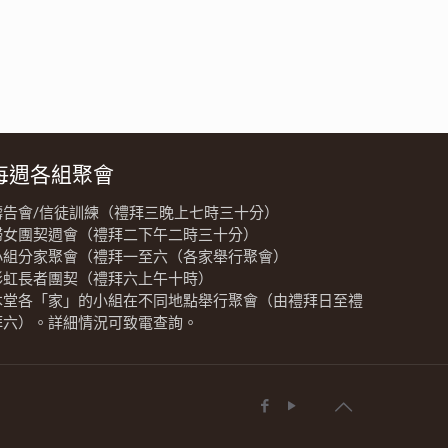
每週各組聚會
禱告會/信徒訓練（禮拜三晚上七時三十分）
婦女團契週會（禮拜二下午二時三十分）
小組分家聚會（禮拜一至六（各家舉行聚會）
彩虹長者團契（禮拜六上午十時）
本堂各「家」的小組在不同地點舉行聚會（由禮拜日至禮
拜六）。詳細情況可致電查詢。