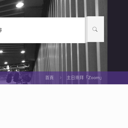
尋
首頁
主日崇拜「Zoom」