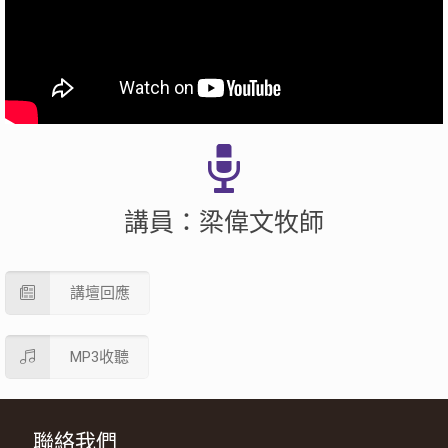
講員：梁偉文牧師
講壇回應
MP3收聽
聯絡我們