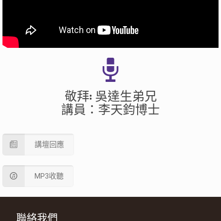
敬拜: 吳達生弟兄
講員：李天鈞博士
講壇回應
MP3收聽
聯絡我們