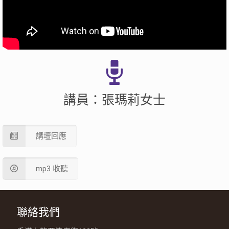
講員：張瑪莉女士
講壇回應
mp3 收聽
聯絡我們