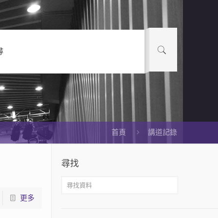
尋
首頁
講道記錄
尋找
更多