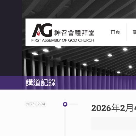
首頁
講道記錄
2026-02-04
2026年2